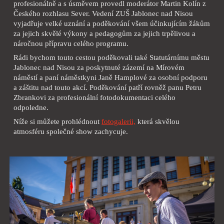
profesionálně a s úsměvem provedl moderátor Martin Kolín z
Českého rozhlasu Sever. Vedení ZUŠ Jablonec nad Nisou
vyjadřuje velké uznání a poděkování všem účinkujícím žákům
za jejich skvělé výkony a pedagogům za jejich trpělivou a
náročnou přípravu celého programu.
Rádi bychom touto cestou poděkovali také Statutárnímu městu
Jablonec nad Nisou za poskytnuté zázemí na Mírovém
náměstí a paní náměstkyni Janě Hamplové za osobní podporu
a záštitu nad touto akcí. Poděkování patří rovněž panu Petru
Zbrankovi za profesionální fotodokumentaci celého
odpoledne.
Níže si můžete prohlédnout
fotogalerii,
která skvělou
atmosféru společné show zachycuje.