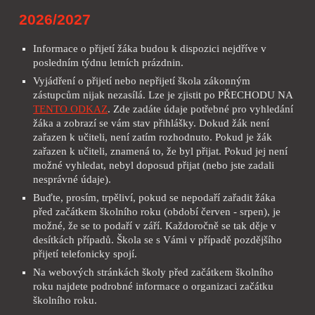
2026/2027
Informace o přijetí žáka budou k dispozici nejdříve v
posledním týdnu letních prázdnin.
Vyjádření o přijetí nebo nepřijetí škola zákonným
zástupcům nijak nezasílá. Lze je zjistit po PŘECHODU NA
TENTO ODKAZ
. Zde zadáte údaje potřebné pro vyhledání
žáka a zobrazí se vám stav přihlášky. Dokud žák není
zařazen k učiteli, není zatím rozhodnuto. Pokud je žák
zařazen k učiteli, znamená to, že byl přijat. Pokud jej není
možné vyhledat, nebyl doposud přijat (nebo jste zadali
nesprávné údaje).
Buďte, prosím, trpěliví, pokud se nepodaří zařadit žáka
před začátkem školního roku (období červen - srpen), je
možné, že se to podaří v září. Každoročně se tak děje v
desítkách případů. Škola se s Vámi v případě pozdějšího
přijetí telefonicky spojí.
Na webových stránkách školy před začátkem školního
roku najdete podrobné informace o organizaci začátku
školního roku.