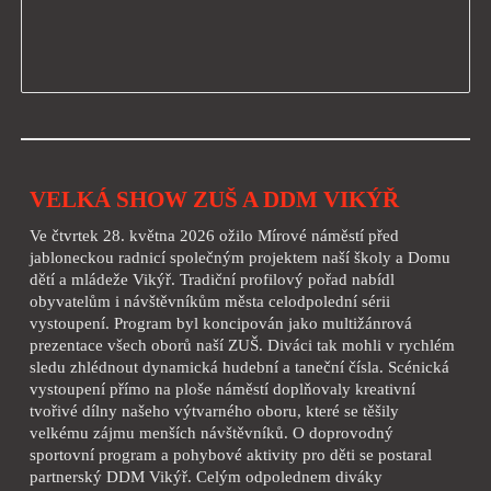
VELKÁ SHOW ZUŠ A DDM VIKÝŘ
Ve čtvrtek 28. května 2026 ožilo Mírové náměstí před
jabloneckou radnicí společným projektem naší školy a Domu
dětí a mládeže Vikýř. Tradiční profilový pořad nabídl
obyvatelům i návštěvníkům města celodpolední sérii
vystoupení. Program byl koncipován jako multižánrová
prezentace všech oborů naší ZUŠ. Diváci tak mohli v rychlém
sledu zhlédnout dynamická hudební a taneční čísla. Scénická
vystoupení přímo na ploše náměstí doplňovaly kreativní
tvořivé dílny našeho výtvarného oboru, které se těšily
velkému zájmu menších návštěvníků. O doprovodný
sportovní program a pohybové aktivity pro děti se postaral
partnerský DDM Vikýř. Celým odpolednem diváky