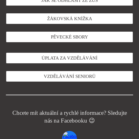
JAK SE ODHLÁSIT ZE ZUŠ
ŽÁKOVSKÁ KNÍŽKA
PĚVECKÉ SBORY
ÚPLATA ZA VZDĚLÁVÁNÍ
VZDĚLÁVÁNÍ SENIORŮ
Chcete mít aktuální a rychlé informace? Sledujte
nás na Facebooku 😉