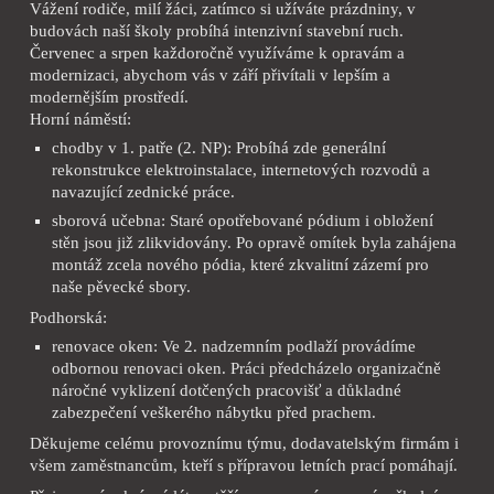
Vážení rodiče, milí žáci, zatímco si užíváte prázdniny, v
budovách naší školy probíhá intenzivní stavební ruch.
Červenec a srpen každoročně využíváme k opravám a
modernizaci, abychom vás v září přivítali v lepším a
modernějším prostředí.
Horní náměstí:
chodby v 1. patře (2. NP): Probíhá zde generální
rekonstrukce elektroinstalace, internetových rozvodů a
navazující zednické práce.
sborová učebna: Staré opotřebované pódium i obložení
stěn jsou již zlikvidovány. Po opravě omítek byla zahájena
montáž zcela nového pódia, které zkvalitní zázemí pro
naše pěvecké sbory.
Podhorská:
renovace oken: Ve 2. nadzemním podlaží provádíme
odbornou renovaci oken. Práci předcházelo organizačně
náročné vyklizení dotčených pracovišť a důkladné
zabezpečení veškerého nábytku před prachem.
Děkujeme celému provoznímu týmu, dodavatelským firmám i
všem zaměstnancům, kteří s přípravou letních prací pomáhají.