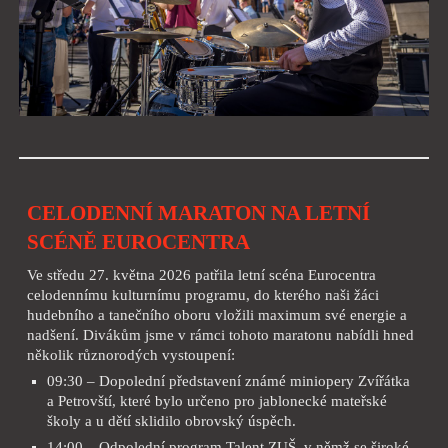
CELODENNÍ MARATON NA LETNÍ
SCÉNĚ EUROCENTRA
Ve středu 27. května 2026 patřila letní scéna Eurocentra
celodennímu kulturnímu programu, do kterého naši žáci
hudebního a tanečního oboru vložili maximum své energie a
nadšení. Divákům jsme v rámci tohoto maratonu nabídli hned
několik různorodých vystoupení:
09:30 – Dopolední představení známé miniopery Zvířátka
a Petrovští, které bylo určeno pro jablonecké mateřské
školy a u dětí sklidilo obrovský úspěch.
14:00 – Odpolední program Talent ZUŠ, v němž se široké