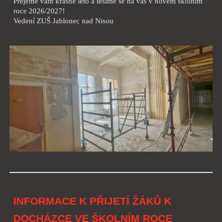
Přejeme vám krásné léto a těšíme se na vás v novém školním
roce 2026/2027!
Vedení ZUŠ Jablonec nad Nisou
INFORMACE K PŘIJETÍ ŽÁKŮ K
DOCHÁZCE VE ŠKOLNÍM ROCE