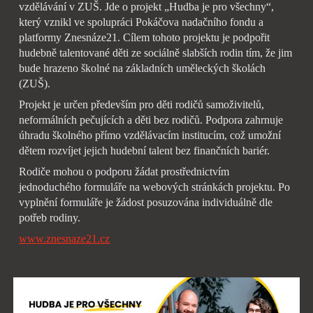
vzdělávání v ZUŠ. Jde o projekt „Hudba je pro všechny“,
který vznikl ve spolupráci Pokáčova nadačního fondu a
platformy Znesnáze21. Cílem tohoto projektu je podpořit
hudebně talentované děti ze sociálně slabších rodin tím, že jim
bude hrazeno školné na základních uměleckých školách
(ZUŠ).
Projekt je určen především pro děti rodičů samoživitelů,
neformálních pečujících a děti bez rodičů. Podpora zahrnuje
úhradu školného přímo vzdělávacím institucím, což umožní
dětem rozvíjet jejich hudební talent bez finančních bariér.
Rodiče mohou o podporu žádat prostřednictvím
jednoduchého formuláře na webových stránkách projektu. Po
vyplnění formuláře je žádost posuzována individuálně dle
potřeb rodiny.
www.znesnaze21.cz