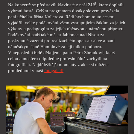
Na koncertě se představili klavíristé z naší ZUŠ, které doplnili
vybraní hosté. Celým programem diváky slovem provázela
paní učitelka Jiřina Kollerová. Rádi bychom touto cestou
vyjádřili velké poděkování všem vystupujícím žákům za jejich
výkony a pedagogům za jejich obětavou a náročnou přípravu.
Poděkování patří také městu Jablonec nad Nisou za
poskytnuté zázemí pro realizaci této open-air akce a paní
náměstkyni Janě Hamplové za její milou podporu.
V neposlední řadě děkujeme panu Petru Zbrankovi, který
celou atmosféru odpoledne profesionálně zachytil na
fotografiích. Nejdůležitější momenty z akce si můžete
prohlédnout v naší
fotogalerii
.