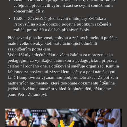
veřejnosti představili vybraní žáci se svými soutěžními a
koncertními čísly.
16:00 – Závěrečné představení miniopery Zvířátka a
Petrovští, na které dorazilo početné publikum složené z
rodičů, prarodičů a dalších příznivců školy.
Představení plná hravosti, pohybu a známých melodií potěšila
malé i velké diváky, kteří naše účinkující odměnili
zaslouženým potleskem.
Vedení školy srdečně děkuje všem žákům za reprezentaci a
pedagogům za vynikající autorskou a pedagogickou přípravu
celého náročného dne. Poděkování směřuje organizaci Kultura
Jablonec za poskytnutí zázemí letní scény a paní náměstkyni
Janě Hamplové za významnou podporu této akce. Za pořízení
nádherných momentek, které dokonale dokumentují dění na
jevišti i skvělou atmosféru v hledišti plném dětí, děkujeme
panu Petru Zbrankovi.