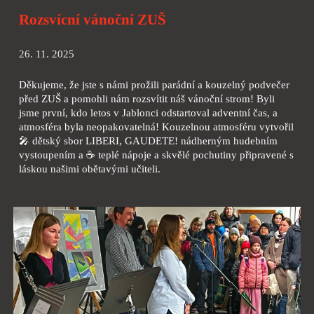
Rozsvícní vánoční ZUŠ
26. 11. 2025
Děkujeme, že jste s námi prožili parádní a kouzelný podvečer
před ZUŠ a pomohli nám rozsvítit náš vánoční strom! Byli
jsme první, kdo letos v Jablonci odstartoval adventní čas, a
atmosféra byla neopakovatelná! Kouzelnou atmosféru vytvořil
🎤 dětský sbor LIBERI, GAUDETE! nádherným hudebním
vystoupením a ☕ teplé nápoje a skvělé pochutiny připravené s
láskou našimi obětavými učiteli.