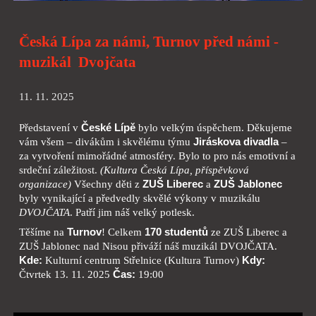
Česká Lípa za námi, Turnov před námi -
muzikál Dvojčata
11. 11. 2025
Představení v
České Lípě
bylo velkým úspěchem. Děkujeme
vám všem – divákům i skvělému týmu
Jiráskova divadla
–
za vytvoření mimořádné atmosféry. Bylo to pro nás emotivní a
srdeční záležitost.
(Kultura Česká Lípa, příspěvková
organizace)
Všechny děti z
ZUŠ Liberec
a
ZUŠ Jablonec
byly vynikající a předvedly skvělé výkony v muzikálu
DVOJČATA
. Patří jim náš velký potlesk.
Těšíme na
Turnov
! Celkem
170 studentů
ze ZUŠ Liberec a
ZUŠ Jablonec nad Nisou přiváží náš muzikál DVOJČATA.
Kde:
Kulturní centrum Střelnice (Kultura Turnov)
Kdy:
Čtvrtek 13. 11. 2025
Čas:
19:00