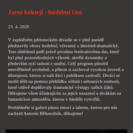
Jarní koktejl - hudební část
23. 4. 2026
V zaplněném jabloneckém divadle se v plné parádě
představily obory hudební, výtvarný a literárně-dramatický.
Toto ohlédnutí patří právě prvnímu festivalovému dni, který
byl plný pozoruhodných výkonů, skvělé dynamiky a
především ryzí radosti z umění. Celý program působil
neuvěřitelně uvolněně, a přitom si zachoval vysokou úroveň a
důstojnost, kterou si naši žáci i publikum zaslouží. Diváci se
mohli těšit na pestrou přehlídku sólistů i sehraných souborů,
které citlivě doplňovaly dramatické výstupy našich žáků.
Děkujeme všem účinkujícím za jejich nasazení a divákům za
fantastickou atmosféru, kterou v hledišti vytvořili.
Prohlédněte si galerii plnou emocí a talentu, kterou pro nás
zachytil Antonín Bělonožník, děkujeme!