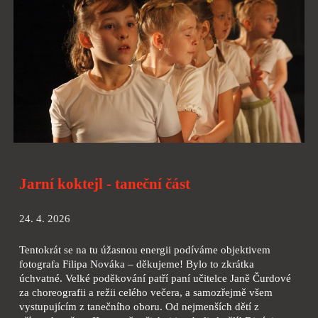
Jarní koktejl - taneční část
24. 4. 2026
Tentokrát se na tu úžasnou energii podíváme objektivem
fotografa Filipa Nováka – děkujeme! Bylo to zkrátka
úchvatné. Velké poděkování patří paní učitelce Janě Čurdové
za choreografii a režii celého večera, a samozřejmě všem
vystupujícím z tanečního oboru. Od nejmenších dětí z