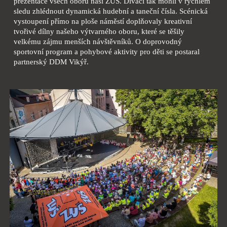
prezentace všech oborů naší ZUŠ. Diváci tak mohli v rychlém
sledu zhlédnout dynamická hudební a taneční čísla. Scénická
vystoupení přímo na ploše náměstí doplňovaly kreativní
tvořivé dílny našeho výtvarného oboru, které se těšily
velkému zájmu menších návštěvníků. O doprovodný
sportovní program a pohybové aktivity pro děti se postaral
partnerský DDM Vikýř.