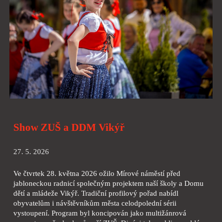
Show ZUŠ a DDM Vikýř
2
7
.
5
. 2026
Ve čtvrtek 28. května 2026 ožilo Mírové náměstí před
jabloneckou radnicí společným projektem naší školy a Domu
dětí a mládeže Vikýř. Tradiční profilový pořad nabídl
obyvatelům i návštěvníkům města celodpolední sérii
vystoupení. Program byl koncipován jako multižánrová