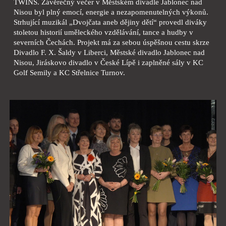
TWINS. Závěrečný večer v Městském divadle Jablonec nad
Nisou byl plný emocí, energie a nezapomenutelných výkonů.
Strhující muzikál „Dvojčata aneb dějiny dětí“ provedl diváky
stoletou historií uměleckého vzdělávání, tance a hudby v
severních Čechách. Projekt má za sebou úspěšnou cestu skrze
Divadlo F. X. Šaldy v Liberci, Městské divadlo Jablonec nad
Nisou, Jiráskovo divadlo v České Lípě i zaplněné sály v KC
Golf Semily a KC Střelnice Turnov.