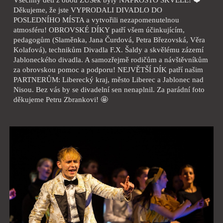
Děkujeme, že jste VYPRODALI DIVADLO DO
POSLEDNÍHO MÍSTA a vytvořili nezapomenutelnou
atmosféru! OBROVSKÉ DÍKY patří všem účinkujícím,
pedagogům (Slaměnka, Jana Čurdová, Petra Březovská, Věra
Kolafová), technikům Divadla F.X. Šaldy a skvělému zázemí
Jabloneckého divadla. A samozřejmě rodičům a návštěvníkům
za obrovskou pomoc a podporu! NEJVĚTŠÍ DÍK patří našim
PARTNERŮM: Liberecký kraj, město Liberec a Jablonec nad
Nisou. Bez vás by se divadelní sen nenaplnil. Za parádní foto
děkujeme Petru Zbrankovi! 🤩