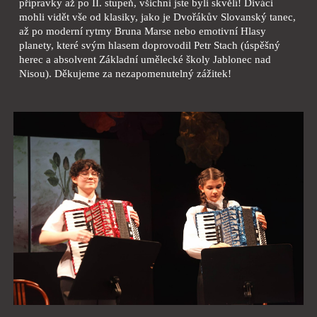
přípravky až po II. stupeň, všichni jste byli skvělí! Diváci
mohli vidět vše od klasiky, jako je Dvořákův Slovanský tanec,
až po moderní rytmy Bruna Marse nebo emotivní Hlasy
planety, které svým hlasem doprovodil Petr Stach (úspěšný
herec a absolvent Základní umělecké školy Jablonec nad
Nisou). Děkujeme za nezapomenutelný zážitek!