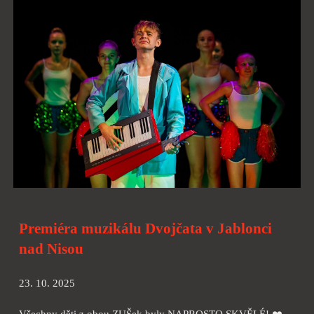
Premiéra muzikálu Dvojčata v Jablonci
nad Nisou
23. 10. 2025
Všechny děti z obou ZUŠek byly NAPROSTO SKVĚLÉ! ❤️