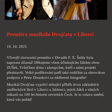
Premiéra muzikálu Dvojčata v Liberci
19. 10. 2025
Včerejší slavnostní premiéra v Divadle F. X. Šaldy byla
naprosto úžasná! Děkujeme všem účinkujícím žákům obou
ZUŠek, Tvůrčímu týmu i zástupcům, kteří s námi projekt
představili. Velké poděkování patří také rodičům za obrovskou
podporu a Petru Zbrankovi za nádherné fotografie!
Muzikál Dvojčata vypráví strhující příběh dvou základních
uměleckých škol v Liberci a Jablonci, jejich žáků a silných
odkazů na 100 let historie severních Čech. Je to oslava umění,
která vás pohltí!