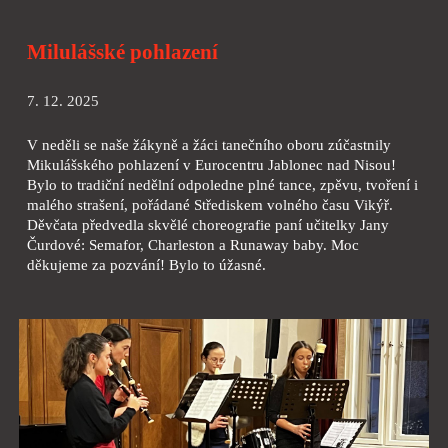
Milulášské pohlazení
7. 12. 2025
V neděli se naše žákyně a žáci tanečního oboru zúčastnily
Mikulášského pohlazení v Eurocentru Jablonec nad Nisou!
Bylo to tradiční nedělní odpoledne plné tance, zpěvu, tvoření i
malého strašení, pořádané Střediskem volného času Vikýř.
Děvčata předvedla skvělé choreografie paní učitelky Jany
Čurdové: Semafor, Charleston a Runaway baby. Moc
děkujeme za pozvání! Bylo to úžasné.