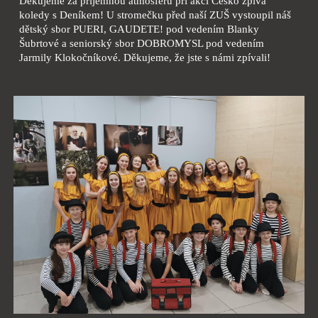
Děkujeme za příjemnou atmosféru při akci Česko zpívá
koledy s Deníkem! U stromečku před naší ZUŠ vystoupil náš
dětský sbor PUERI, GAUDETE! pod vedením Blanky
Šubrtové a seniorský sbor DOBROMYSL pod vedením
Jarmily Klokočníkové. Děkujeme, že jste s námi zpívali!