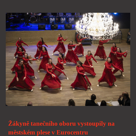
Žákyně tanečního oboru vystoupily na
městském plese v Eurocentru