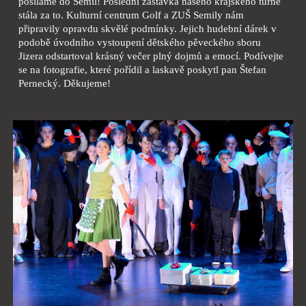
posíláme do Semil! Poslední zastávka našeho krajského turné
stála za to. Kulturní centrum Golf a ZUŠ Semily nám
připravily opravdu skvělé podmínky. Jejich hudební dárek v
podobě úvodního vystoupení dětského pěveckého sboru
Jizera odstartoval krásný večer plný dojmů a emocí. Podívejte
se na fotografie, které pořídil a laskavě poskytl pan Štefan
Pernecký. Děkujeme!