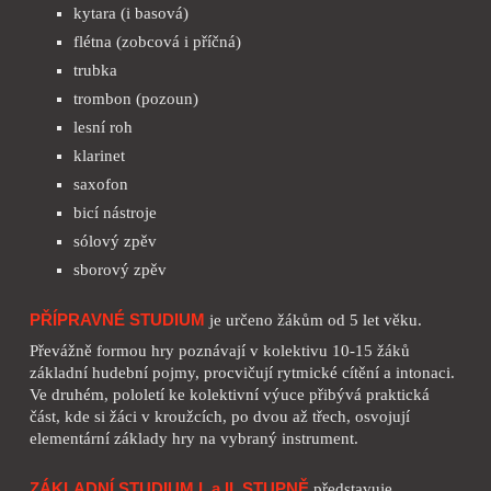
kytara (i basová)
flétna (zobcová i příčná)
trubka
trombon (pozoun)
lesní roh
klarinet
saxofon
bicí nástroje
sólový zpěv
sborový zpěv
PŘÍPRAVNÉ STUDIUM
je určeno žákům od 5 let věku.
Převážně formou hry poznávají v kolektivu 10-15 žáků
základní hudební pojmy, procvičují rytmické cítění a intonaci.
Ve druhém, pololetí ke kolektivní výuce přibývá praktická
část, kde si žáci v kroužcích, po dvou až třech, osvojují
elementární základy hry na vybraný instrument.
ZÁKLADNÍ STUDIUM I. a II. STUPNĚ
představuje