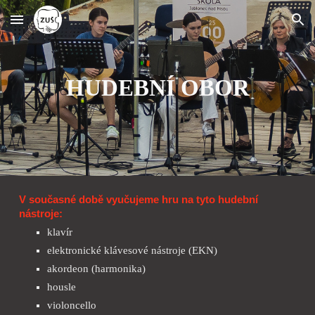
Skip to main content
Skip to navigation
HUDEBNÍ OBOR
V současné době vyučujeme hru na tyto hudební
nástroje:
klavír
elektronické klávesové nástroje (EKN)
akordeon (harmonika)
housle
violoncello