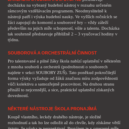
docházku na vybraný hudební nástroj v rozsahu určeném
rámcovým vzdělávacím programem. Neodmyslitelně k
nástroji patří i výuka hudební nauky. Ve vyšších ročnících se
žáci zapojují do komorní a souborové hry – vždy záleží
především na jejich míře schopností, vůle a talentu. Docházka
tak souhrnně představuje přibližně 2 – 3 vyučovací hodiny v
týdnu.
SOUBOROVÁ A ORCHESTRÁLNÍ ČINNOST
Pro talentované a pilné žáky škola nabízí uplatnění v některém
z mnoha souborů a orchestrů (podrobnosti o souborech
najdete v sekci SOUBORY ZUŠ). Tato poněkud pokročilejší
forma výuky vyžaduje od žáků značnou míru zodpovědnosti
vůči kolektivu a samozřejmě pracovitost. Na druhou stranu
přináší to nejcennější, a sice, praktické uplatnění získaných
dovedností.
NĚKTERÉ NÁSTROJE ŠKOLA PRONAJÍMÁ
Koupě vlastního, leckdy drahého nástroje, je složité
rozhodnutí a tak ho lze odložit až do chvíle, kdy získáme větší
jistotu, že výuka je perspektivní. Pronájem je v omezené míře