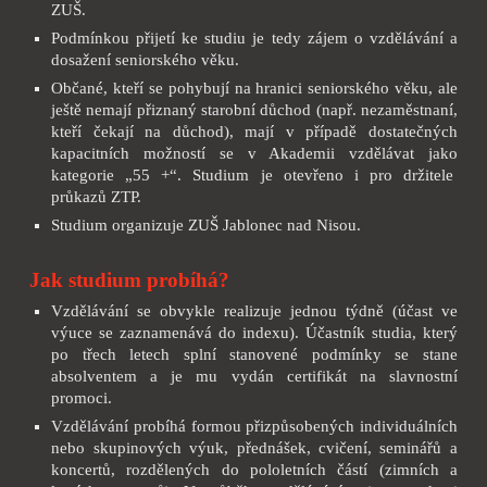
ZUŠ.
Podmínkou přijetí ke studiu je tedy zájem o vzdělávání a
dosažení seniorského věku.
Občané, kteří se pohybují na hranici seniorského věku, ale
ještě nemají přiznaný starobní důchod (např. nezaměstnaní,
kteří čekají na důchod), mají v případě dostatečných
kapacitních možností se v Akademii vzdělávat jako
kategorie „55 +“. Studium je otevřeno i pro držitele
průkazů ZTP.
Studium organizuje ZUŠ Jablonec nad Nisou.
Jak studium probíhá?
Vzdělávání se obvykle realizuje jednou týdně (účast ve
výuce se zaznamenává do indexu). Účastník studia, který
po třech letech splní stanovené podmínky se stane
absolventem a je mu vydán certifikát na slavnostní
promoci.
Vzdělávání probíhá formou přizpůsobených individuálních
nebo skupinových výuk, přednášek, cvičení, seminářů a
koncertů, rozdělených do pololetních částí (zimních a