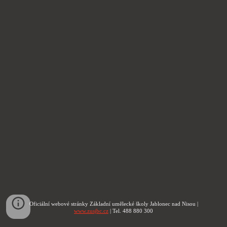
Oficiální webové stránky Základní umělecké školy Jablonec nad Nisou |
www.zusjbc.cz
| Tel. 488 880 300