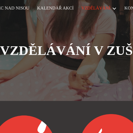
EC NAD NISOU
KALENDÁŘ AKCÍ
VZDĚLÁVÁNÍ
KO
ip to main content
Skip to navigat
VZDĚLÁVÁNÍ V ZUŠ