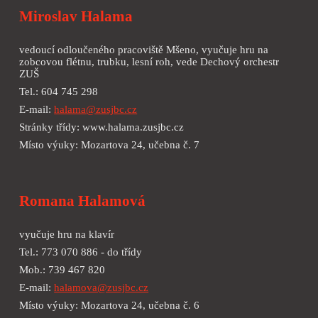
Miroslav Halama
vedoucí odloučeného pracoviště Mšeno, vyučuje hru na
zobcovou flétnu, trubku, lesní roh, vede Dechový orchestr
ZUŠ
Tel.: 604 745 298
E-mail:
halama@zusjbc.cz
Stránky třídy: www.halama.zusjbc.cz
Místo výuky: Mozartova 24, učebna č. 7
Romana Halamová
vyučuje hru na klavír
Tel.: 773 070 886 - do třídy
Mob.: 739 467 820
E-mail:
halamova@zusjbc.cz
Místo výuky: Mozartova 24, učebna č. 6