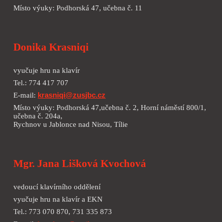
Místo výuky: Podhorská 47, učebna č. 11
Donika Krasniqi
vyučuje hru na klavír
Tel.: 774 417 707
E-mail:
krasniqi@zusjbc.cz
Místo výuky: Podhorská 47,
učebna č.
2
, Horní náměstí 800/1,
učebna č.
204a
,
Rychnov u Jablonce nad Nisou,
Tílie
Mgr. Jana Lišková Kvochová
vedoucí klavírního oddělení
vyučuje hru na klavír a EKN
Tel.: 773 070 870, 731 335 873