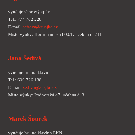
vyučuje
sborový zpěv
Tel.:
774 762 228
E-mail:
sebova
@zusjbc.cz
Místo výuky: Horní náměstí 800/1, učebna č.
211
Jana Šedivá
vyučuje hru na klavír
Tel.: 606 726 138
E-mail:
sediva@zusjbc.cz
Místo výuky: Podhorská 47, učebna č. 3
Marek Šourek
vyučuje hru na klavír a EKN