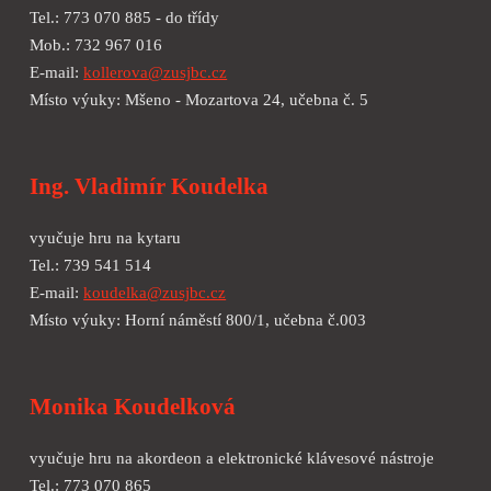
Tel.: 773 070 885 - do třídy
Mob.: 732 967 016
E-mail:
kollerova@zusjbc.cz
Místo výuky: Mšeno - Mozartova 24, učebna č. 5
Ing. Vladimír Koudelka
vyučuje hru na kytaru
Tel.: 739 541 514
E-mail:
koudelka@zusjbc.cz
Místo výuky: Horní náměstí 800/1, učebna č.003
Monika
Koudelk
ová
vyučuje hru na
akordeon a elektronické klávesové nástroje
Tel.:
773 070 865