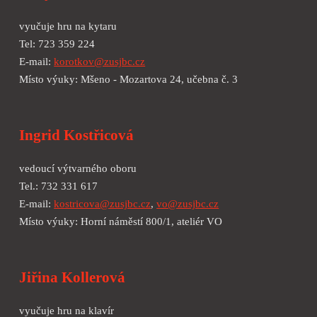
vyučuje
hru na kytaru
Tel: 723 359 224
E-mail:
korotkov@zusjbc.cz
Místo výuky:
Mšeno - Mozartova 24, učebna č. 3
Ingrid Kostřicová
vedoucí výtvarného oboru
Tel.: 732 331 617
E-mail:
kostricova@zusjbc.cz
,
vo@zusjbc.cz
Místo výuky: Horní náměstí 800/1, ateliér VO
Jiřina Kollerová
vyučuje hru na klavír