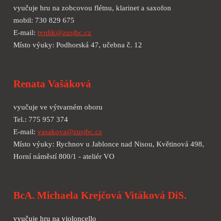
vyučuje hru na zobcovou flétnu, klarinet a saxofon
mobil: 730 829 675
E-mail:
tvrdik@zusjbc.cz
Místo výuky: Podhorská 47, učebna č. 12
Renata Vašáková
vyučuje ve výtvarném oboru
Tel.: 775 957 374
E-mail:
vasakova@zusjbc.cz
Místo výuky: Rychnov u Jablonce nad Nisou, Květinová 498,
Horní náměstí 800/1 - ateliér VO
BcA. Michaela Krejčová Vitáková DiS.
vyučuje hru na
violoncello