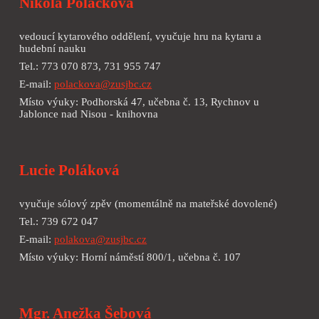
Nikola Poláčková
vedoucí kytarového oddělení, vyučuje hru na kytaru a
hudební nauku
Tel.: 773 070 873, 731 955 747
E-mail:
polackova@zusjbc.cz
Místo výuky: Podhorská 47, učebna č. 13, Rychnov u
Jablonce nad Nisou - knihovna
Lucie Poláková
vyučuje sólový zpěv (momentálně na mateřské dovolené)
Tel.: 739 672 047
E-mail:
polakova@zusjbc.cz
Místo výuky: Horní náměstí 800/1, učebna č. 107
Mgr. Anežka Šebová