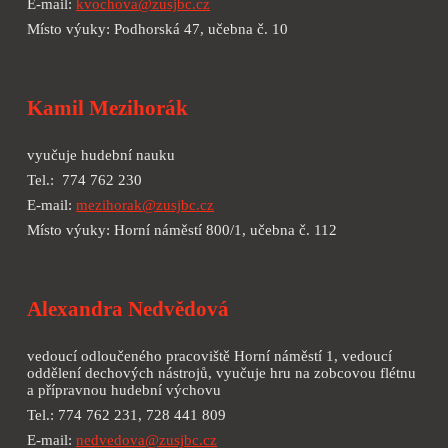
E-mail:
kvochova@zusjbc.cz
Místo výuky: Podhorská 47, učebna č. 10
Kamil Mezihorák
vyučuje hudební nauku
Tel.: 774 762 230
E-mail:
mezihorak@zusjbc.cz
Místo výuky: Horní náměstí 800/1, učebna č. 112
Alexandra Nedvědová
vedoucí odloučeného pracoviště Horní náměstí 1, vedoucí
oddělení dechových nástrojů, vyučuje hru na zobcovou flétnu
a přípravnou hudební výchovu
Tel.: 774 762 231, 728 441 809
E-mail:
nedvedova@zusjbc.cz