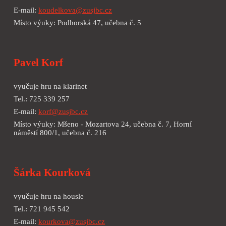
E-mail:
koudelkova@zusjbc.cz
Místo výuky:
Podhorská 47
, učebna č.
5
Pavel Korf
vyučuje hru na
klarinet
Tel.:
725 339 257
E-mail:
korf@zusjbc.cz
Místo výuky: Mšeno - Mozartova 24, učebna č.
7,
Horní
náměstí 800/1, učebna č.
216
Šárka Kourková
vyučuje hru na housle
Tel.: 721 945 542
E-mail:
kourkova@zusjbc.cz