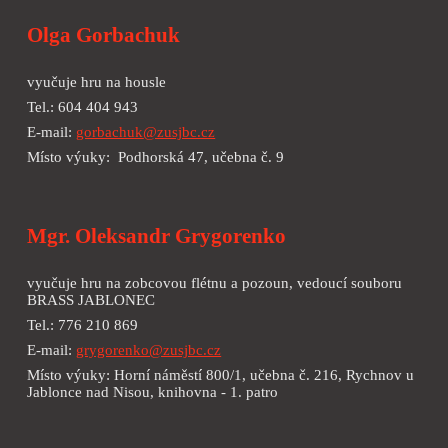
Olga Gorbachuk
vyučuje
hru na housle
Tel.:
604 404 943
E-mail:
gorbachuk
@zusjbc.cz
Místo výuky:
Podhorská 47, učebna č. 9
Mgr. Oleksandr Grygorenko
vyučuje hru na zobcovou flétnu a pozoun, vedoucí souboru
BRASS JABLONEC
Tel.: 776 210 869
E-mail:
grygorenko@zusjbc.cz
Místo výuky: Horní náměstí 800/1, učebna č. 216, Rychnov u
Jablonce nad Nisou, knihovna - 1. patro