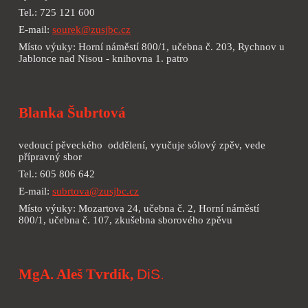
Tel.: 725 121 600
E-mail:
sourek@zusjbc.cz
Místo výuky: Horní náměstí 800/1, učebna č. 203, Rychnov u
Jablonce nad Nisou - knihovna 1. patro
Blanka Šubrtová
vedoucí pěveckého oddělení, vyučuje sólový zpěv, vede
přípravný sbor
Tel.: 605 806 642
E-mail:
subrtova@zusjbc.cz
Místo výuky: Mozartova 24, učebna č. 2, Horní náměstí
800/1, učebna č. 107, zkušebna sborového zpěvu
MgA. Aleš Tvrdík,
DiS.