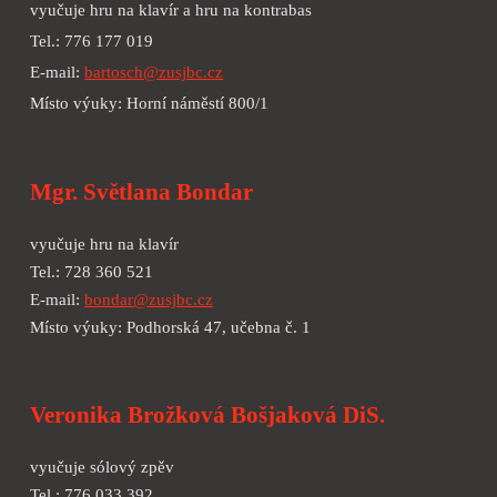
vyučuje hru na klavír a hru na kontrabas
Tel.: 776 177 019
E-mail:
bartosch@zusjbc.cz
Místo výuky: Horní náměstí 800/1
Mgr. Světlana Bondar
vyučuje hru na klavír
Tel.:
728 360 521
E-mail:
bondar@zusjbc.cz
Místo výuky:
Podhorská 47, učebna č. 1
Veronika Brožková Bošjaková DiS.
vyučuje sólový zpěv
Tel.: 776 033 392