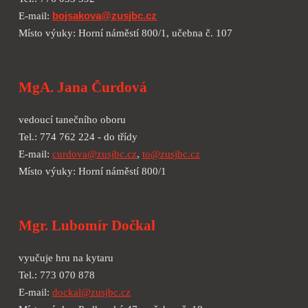
E-mail:
bojsakova@zusjbc.cz
Místo výuky: Horní náměstí 800/1
, učebna č.
107
MgA. Jana Čurdová
vedoucí tanečního oboru
Tel.: 774 762 224 - do třídy
E-mail:
curdova@zusjbc.cz
,
to@zusjbc.cz
Místo výuky: Horní náměstí 800/1
Mgr. Lubomír Dočkal
vyučuje hru na kytaru
Tel.:
773 070 878
E-mail:
dockal@zusjbc.cz